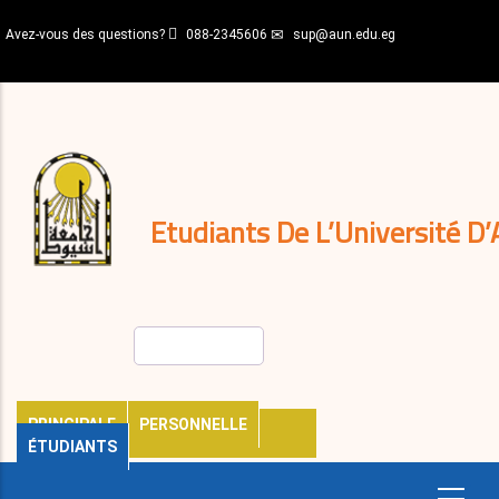
Aller
Avez-vous des questions?
088-2345606
sup@aun.edu.eg
au
contenu
N-
principal
Home
Règlements
&
décisions
Expatriés
Journal
Etudiants De L’Université D’
Rechercher
PRINCIPALE
PERSONNELLE
ÉTUDIANTS