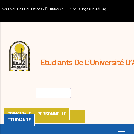
Aller
Avez-vous des questions?
088-2345606
sup@aun.edu.eg
au
contenu
N-
principal
Home
Règlements
&
décisions
Expatriés
Journal
Etudiants De L’Université D’
Rechercher
PRINCIPALE
PERSONNELLE
ÉTUDIANTS