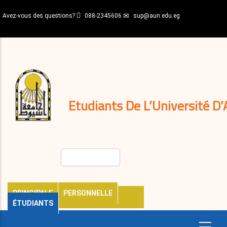
Aller
Avez-vous des questions?
088-2345606
sup@aun.edu.eg
au
contenu
N-
principal
Home
Règlements
&
décisions
Expatriés
Journal
Etudiants De L’Université D’
Rechercher
PRINCIPALE
PERSONNELLE
ÉTUDIANTS