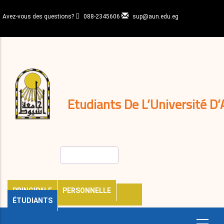
Aller
au
Avez-vous des questions?
088-2345606
sup@aun.edu.eg
contenu
N-
principal
Home
Règlements
&
décisions
Expatriés
Journal
Etudiants De L’Université D’
Rechercher
PRINCIPALE
PERSONNELLE
ÉTUDIANTS