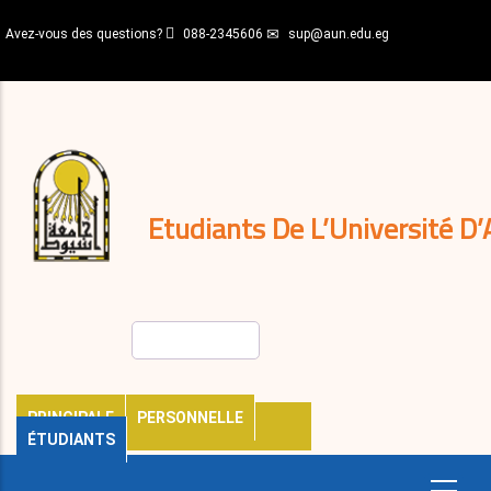
Aller
Avez-vous des questions?
088-2345606
sup@aun.edu.eg
au
contenu
N-
principal
Home
Règlements
&
décisions
Expatriés
Journal
Etudiants De L’Université D’
Rechercher
PRINCIPALE
PERSONNELLE
ÉTUDIANTS