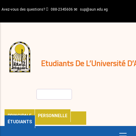
Aller
Avez-vous des questions?
088-2345606
sup@aun.edu.eg
au
contenu
N-
principal
Home
Règlements
&
décisions
Expatriés
Journal
Etudiants De L’Université D’
Rechercher
PRINCIPALE
PERSONNELLE
ÉTUDIANTS