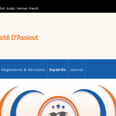
lish
Arabic
German
French
sité D’Assiout
Règlements & décisions
Expatriés
Journal