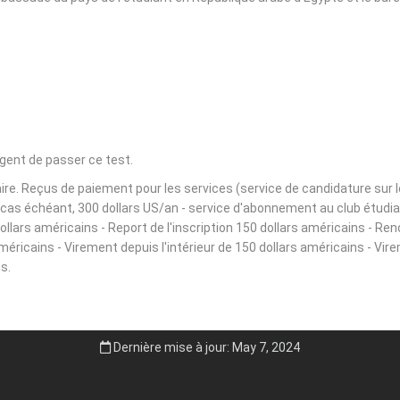
igent de passer ce test.
e. Reçus de paiement pour les services (service de candidature sur le s
le cas échéant, 300 dollars US/an - service d'abonnement au club étudi
lars américains - Report de l'inscription 150 dollars américains - Ren
américains - Virement depuis l'intérieur de 150 dollars américains - Vir
s.
Dernière mise à jour: May 7, 2024