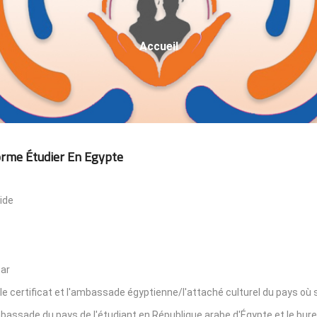
Fil
Accueil
D'Ariane
orme Étudier En Egypte
ide
par
le certificat et l'ambassade égyptienne/l'attaché culturel du pays où s
'ambassade du pays de l'étudiant en République arabe d'Égypte et le bur