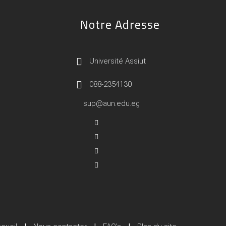
Notre Adresse
Université Assiut
088-2354130
sup@aun.edu.eg