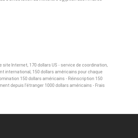
ite Internet, 170 dollars US - service de coordination,
ant international, 150 dollars américains pour chaque
omination 150 dollars américains - Réinscription 150
ement depuis l'étranger 1000 dollars américains - Frais