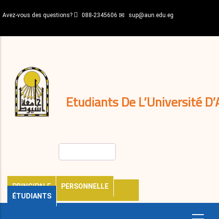
Aller
Avez-vous des questions?
088-2345606
sup@aun.edu.eg
au
contenu
N-
principal
Home
Règlements
&
décisions
Expatriés
Journal
Etudiants De L’Université D’
Rechercher
PRINCIPALE
PERSONNELLE
ÉTUDIANTS