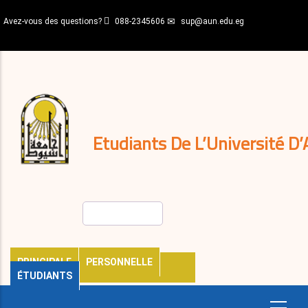
Aller
Avez-vous des questions?
088-2345606
sup@aun.edu.eg
au
contenu
N-
principal
Home
Règlements
&
décisions
Expatriés
Journal
Etudiants De L’Université D’
Rechercher
PRINCIPALE
PERSONNELLE
ÉTUDIANTS