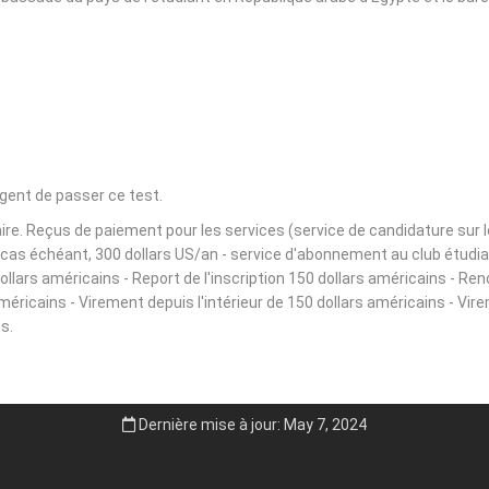
igent de passer ce test.
e. Reçus de paiement pour les services (service de candidature sur le s
le cas échéant, 300 dollars US/an - service d'abonnement au club étudi
lars américains - Report de l'inscription 150 dollars américains - Ren
américains - Virement depuis l'intérieur de 150 dollars américains - Vir
s.
Dernière mise à jour: May 7, 2024