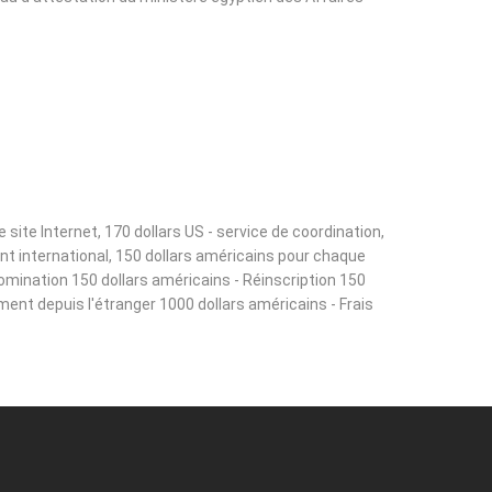
ite Internet, 170 dollars US - service de coordination,
ant international, 150 dollars américains pour chaque
omination 150 dollars américains - Réinscription 150
ement depuis l'étranger 1000 dollars américains - Frais