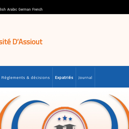
lish
Arabic
German
French
sité D’Assiout
Règlements & décisions
Expatriés
Journal