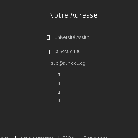
Notre Adresse
Université Assiut
088-2354130
sup@aun.edu.eg