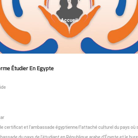
Fil
Accueil
D'Ariane
orme Étudier En Egypte
ide
par
le certificat et l'ambassade égyptienne/l'attaché culturel du pays où s
'ambassade du pays de l'étudiant en République arabe d'Égypte et le bur