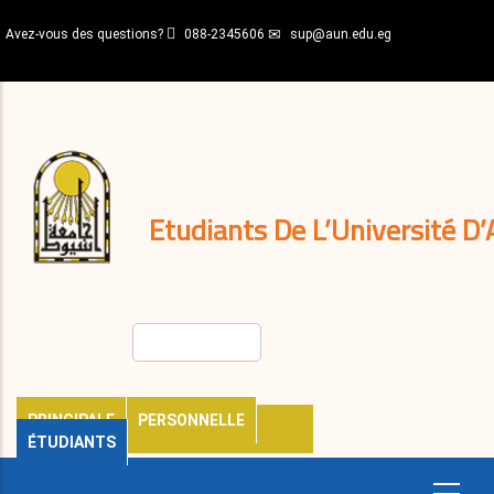
Aller
Avez-vous des questions?
088-2345606
sup@aun.edu.eg
au
contenu
N-
principal
Home
Règlements
&
décisions
Expatriés
Journal
Etudiants De L’Université D’
Rechercher
PRINCIPALE
PERSONNELLE
ÉTUDIANTS