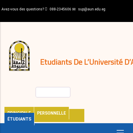
Aller
Avez-vous des questions?
088-2345606
sup@aun.edu.eg
au
contenu
N-
principal
Home
Règlements
&
décisions
Expatriés
Journal
Etudiants De L’Université D’
Rechercher
PRINCIPALE
PERSONNELLE
ÉTUDIANTS