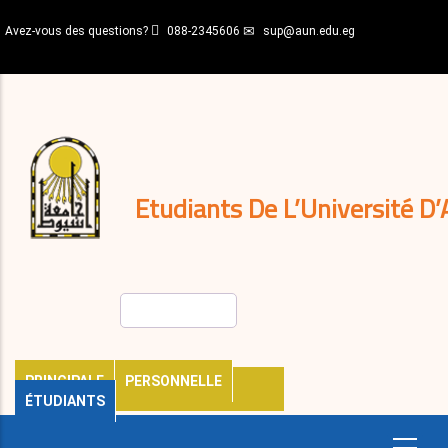
Aller
Avez-vous des questions?
088-2345606
sup@aun.edu.eg
au
contenu
N-
principal
Home
Règlements
&
décisions
Expatriés
Journal
Etudiants De L’Université D’
Rechercher
PRINCIPALE
PERSONNELLE
ÉTUDIANTS