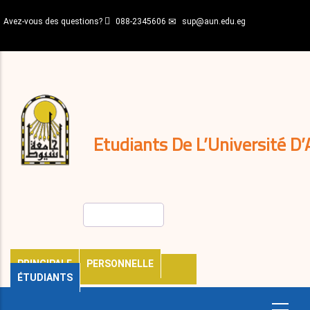
Aller
Avez-vous des questions?
088-2345606
sup@aun.edu.eg
au
contenu
N-
principal
Home
Règlements
&
décisions
Expatriés
Journal
Etudiants De L’Université D’
Rechercher
PRINCIPALE
PERSONNELLE
ÉTUDIANTS