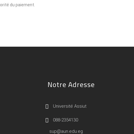
iorité du paiement.
Notre Adresse
Université Assiut
088-2354130
sup@aun.edu.eg