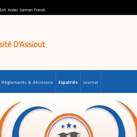
lish
Arabic
German
French
sité D’Assiout
Règlements & décisions
Expatriés
Journal