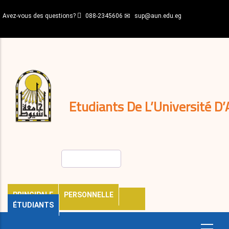
Aller
Avez-vous des questions?
088-2345606
sup@aun.edu.eg
au
contenu
N-
principal
Home
Règlements
&
décisions
Expatriés
Journal
Etudiants De L’Université D’
Rechercher
PRINCIPALE
PERSONNELLE
ÉTUDIANTS