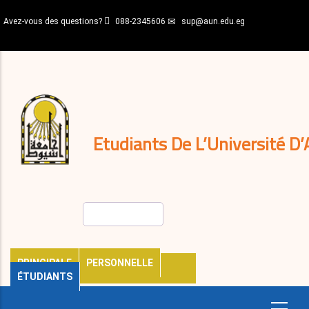
Aller
Avez-vous des questions?
088-2345606
sup@aun.edu.eg
au
contenu
N-
principal
Home
Règlements
&
décisions
Expatriés
Journal
Etudiants De L’Université D’
Rechercher
PRINCIPALE
PERSONNELLE
ÉTUDIANTS