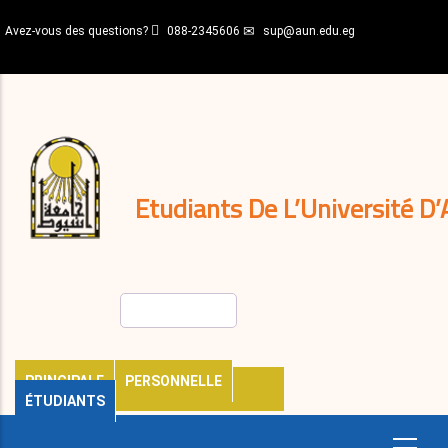
Aller
Avez-vous des questions?
088-2345606
sup@aun.edu.eg
au
contenu
N-
principal
Home
Règlements
&
décisions
Expatriés
Journal
Etudiants De L’Université D’
Rechercher
PRINCIPALE
PERSONNELLE
ÉTUDIANTS