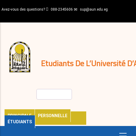
Aller
Avez-vous des questions?
088-2345606
sup@aun.edu.eg
au
contenu
N-
principal
Home
Règlements
&
décisions
Expatriés
Journal
Etudiants De L’Université D’
Rechercher
PRINCIPALE
PERSONNELLE
ÉTUDIANTS