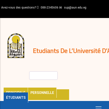
Aller
Avez-vous des questions?
088-2345606
sup@aun.edu.eg
au
contenu
N-
principal
Home
Règlements
&
décisions
Expatriés
Journal
Etudiants De L’Université D’
Rechercher
PRINCIPALE
PERSONNELLE
ÉTUDIANTS