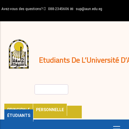
Aller
Avez-vous des questions?
088-2345606
sup@aun.edu.eg
au
contenu
N-
principal
Home
Règlements
&
décisions
Expatriés
Journal
Etudiants De L’Université D’
Rechercher
PRINCIPALE
PERSONNELLE
ÉTUDIANTS