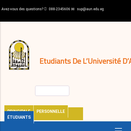
Aller
Avez-vous des questions?
088-2345606
sup@aun.edu.eg
au
contenu
N-
principal
Home
Règlements
&
décisions
Expatriés
Journal
Etudiants De L’Université D’
Rechercher
PRINCIPALE
PERSONNELLE
ÉTUDIANTS