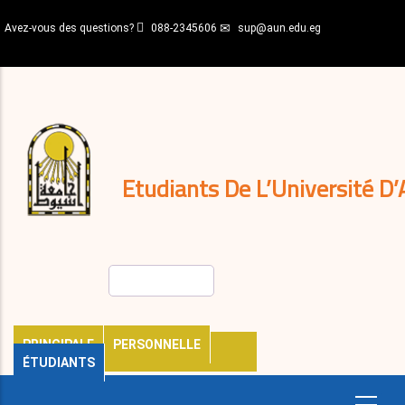
Aller
Avez-vous des questions?
088-2345606
sup@aun.edu.eg
au
contenu
N-
principal
Home
Règlements
&
décisions
Expatriés
Journal
Etudiants De L’Université D’
Rechercher
PRINCIPALE
PERSONNELLE
ÉTUDIANTS