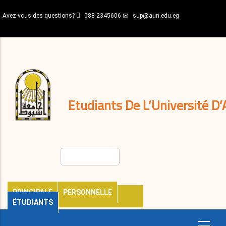
Aller
Avez-vous des questions?
088-2345606
sup@aun.edu.eg
au
contenu
N-
principal
Home
Règlements
&
décisions
Expatriés
Journal
Etudiants De L’Université D’
Rechercher
PRINCIPALE
PERSONNELLE
ÉTUDIANTS