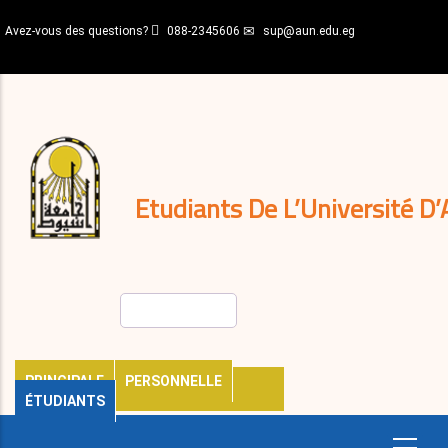
Aller
Avez-vous des questions?
088-2345606
sup@aun.edu.eg
au
contenu
N-
principal
Home
Règlements
&
décisions
Expatriés
Journal
Etudiants De L’Université D’
Rechercher
PRINCIPALE
PERSONNELLE
ÉTUDIANTS