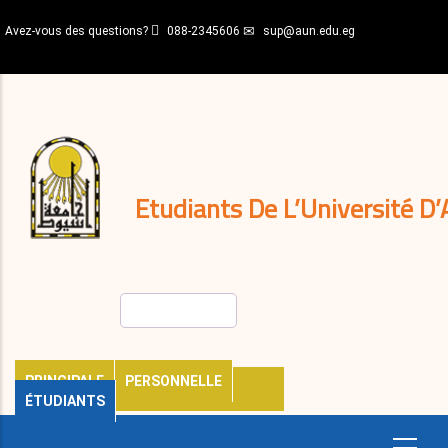
Aller
Avez-vous des questions?
088-2345606
sup@aun.edu.eg
au
contenu
N-
principal
Home
Règlements
&
décisions
Expatriés
Journal
Etudiants De L’Université D’
Rechercher
PRINCIPALE
PERSONNELLE
ÉTUDIANTS