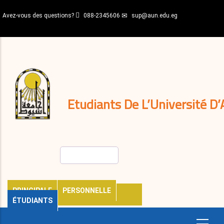
Aller
Avez-vous des questions?
088-2345606
sup@aun.edu.eg
au
contenu
N-
principal
Home
Règlements
&
décisions
Expatriés
Journal
Etudiants De L’Université D’
Rechercher
PRINCIPALE
PERSONNELLE
ÉTUDIANTS