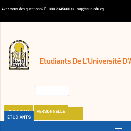
Aller
Avez-vous des questions?
088-2345606
sup@aun.edu.eg
au
contenu
N-
principal
Home
Règlements
&
décisions
Expatriés
Journal
Etudiants De L’Université D’
Rechercher
PRINCIPALE
PERSONNELLE
ÉTUDIANTS