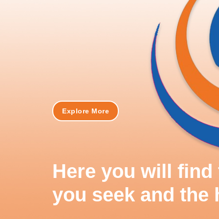
Explore More
Here you will fin
you seek and the 