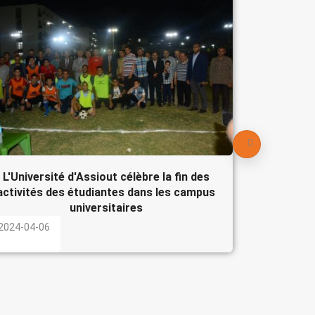
Le Pré
participe
l'Egypte
2024-04-
L'Université d'Assiout célèbre la fin des
activités des étudiantes dans les campus
universitaires
2024-04-06