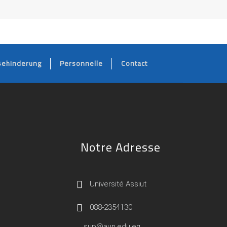
Behinderung
Personnelle
Contact
Notre Adresse
Université Assiut
088-2354130
sup@aun.edu.eg