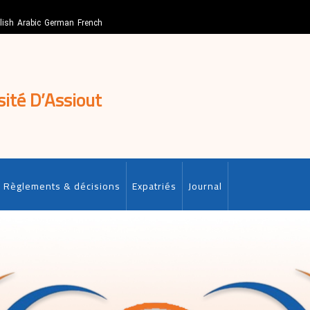
lish
Arabic
German
French
sité D’Assiout
Règlements & décisions
Expatriés
Journal