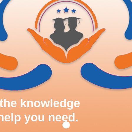
d the knowledge
help you need.