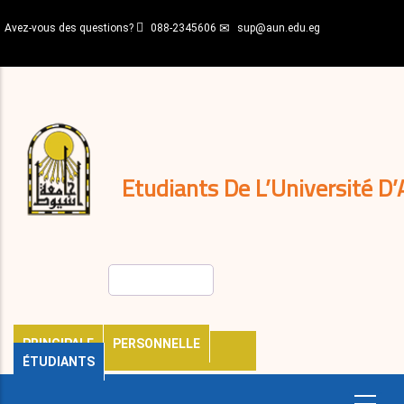
Aller
Avez-vous des questions?
088-2345606
sup@aun.edu.eg
au
contenu
N-
principal
Home
Règlements
&
décisions
Expatriés
Journal
Etudiants De L’Université D’
Rechercher
PRINCIPALE
PERSONNELLE
ÉTUDIANTS