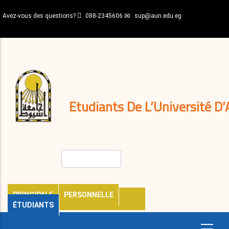
Aller
Avez-vous des questions?
088-2345606
sup@aun.edu.eg
au
contenu
N-
principal
Home
Règlements
&
décisions
Expatriés
Journal
Etudiants De L’Université D’
Rechercher
PRINCIPALE
PERSONNELLE
ÉTUDIANTS