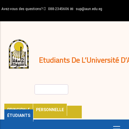
Aller
Avez-vous des questions?
088-2345606
sup@aun.edu.eg
au
contenu
N-
principal
Home
Règlements
&
décisions
Expatriés
Journal
Etudiants De L’Université D’
Rechercher
PRINCIPALE
PERSONNELLE
ÉTUDIANTS