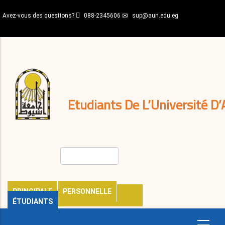
Aller
Avez-vous des questions?
088-2345606
sup@aun.edu.eg
au
contenu
N-
principal
Home
Règlements
&
décisions
Expatriés
Journal
Etudiants De L’Université D’
Rechercher
PRINCIPALE
PERSONNELLE
ÉTUDIANTS