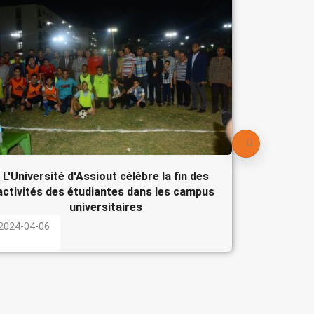
Le Pré
participe
l'Egypte
2024-04-
L'Université d'Assiout célèbre la fin des
activités des étudiantes dans les campus
universitaires
2024-04-06