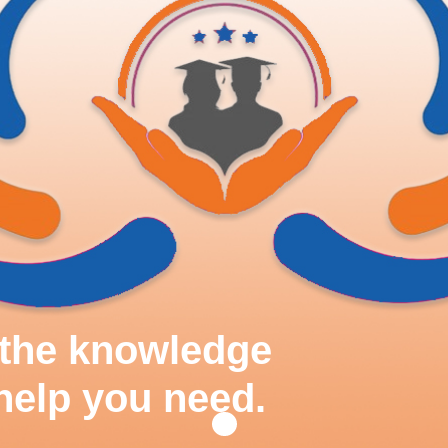
d the knowledge
help you need.