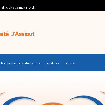
lish
Arabic
German
French
sité D’Assiout
Règlements & décisions
Expatriés
Journal