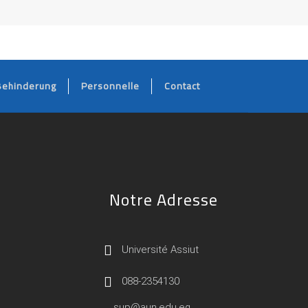
Behinderung
Personnelle
Contact
Notre Adresse
Université Assiut
088-2354130
sup@aun.edu.eg