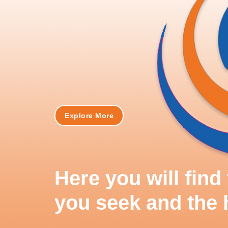
Explore More
Here you will fin
you seek and the 