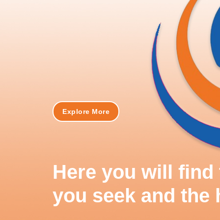
Explore More
Here you will fin
you seek and the 