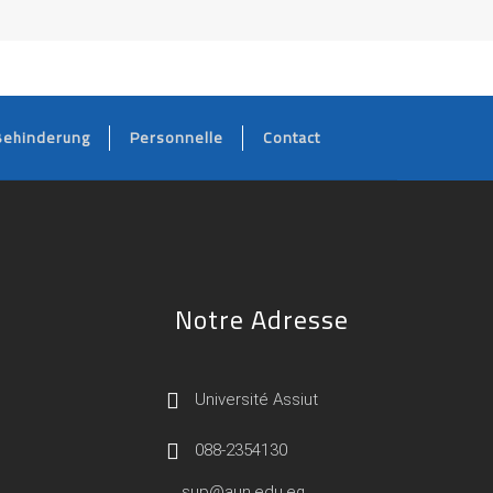
Behinderung
Personnelle
Contact
Notre Adresse
Université Assiut
088-2354130
sup@aun.edu.eg