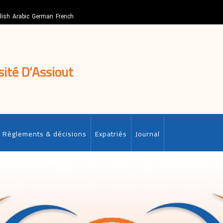
lish
Arabic
German
French
sité D’Assiout
Règlements & décisions
Expatriés
Journal