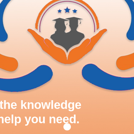
d the knowledge
help you need.