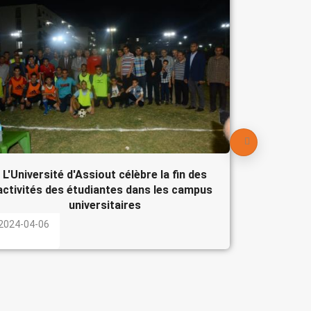
Le Pré
participe
l'Egypte
2024-04-
L'Université d'Assiout célèbre la fin des
activités des étudiantes dans les campus
universitaires
2024-04-06