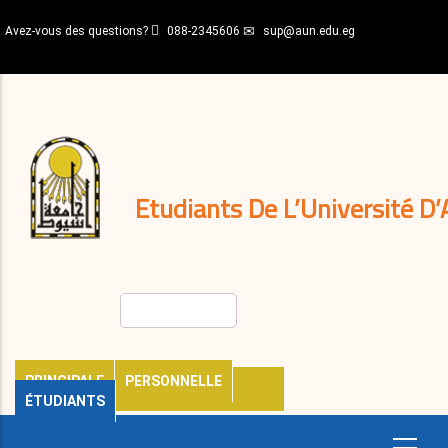
Aller
Avez-vous des questions?
088-2345606
sup@aun.edu.eg
au
contenu
N-
principal
Home
Règlements
&
décisions
Expatriés
Journal
Etudiants De L’Université D’
Rechercher
PRINCIPALE
PERSONNELLE
ÉTUDIANTS