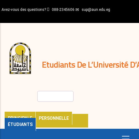
Aller
Avez-vous des questions?
088-2345606
sup@aun.edu.eg
au
contenu
N-
principal
Home
Règlements
&
décisions
Expatriés
Journal
Etudiants De L’Université D’
Rechercher
PRINCIPALE
PERSONNELLE
ÉTUDIANTS