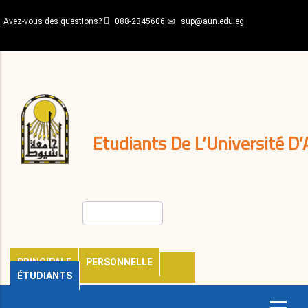
Aller
Avez-vous des questions?
088-2345606
sup@aun.edu.eg
au
contenu
N-
principal
Home
Règlements
&
décisions
Expatriés
Journal
Etudiants De L’Université D’
Rechercher
PRINCIPALE
PERSONNELLE
ÉTUDIANTS