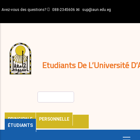
Aller
Avez-vous des questions?
088-2345606
sup@aun.edu.eg
au
contenu
N-
principal
Home
Règlements
&
décisions
Expatriés
Journal
Etudiants De L’Université D’
Rechercher
PRINCIPALE
PERSONNELLE
ÉTUDIANTS