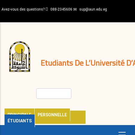
Aller
Avez-vous des questions?
088-2345606
sup@aun.edu.eg
au
contenu
N-
principal
Home
Règlements
&
décisions
Expatriés
Journal
Etudiants De L’Université D’
Rechercher
PRINCIPALE
PERSONNELLE
ÉTUDIANTS