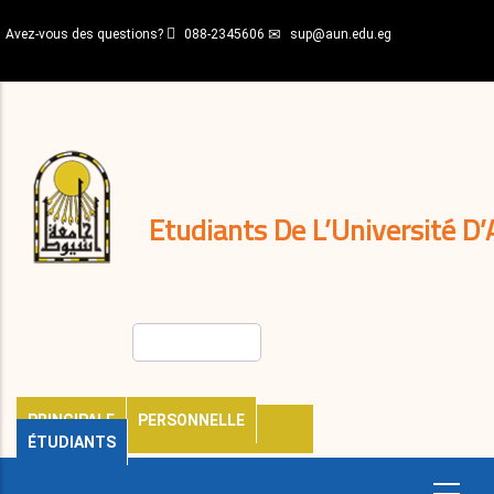
Aller
Avez-vous des questions?
088-2345606
sup@aun.edu.eg
au
contenu
N-
principal
Home
Règlements
&
décisions
Expatriés
Journal
Etudiants De L’Université D’
Rechercher
PRINCIPALE
PERSONNELLE
ÉTUDIANTS