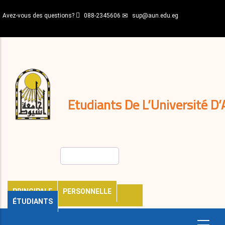
Aller
Avez-vous des questions?
088-2345606
sup@aun.edu.eg
au
contenu
N-
principal
Home
Règlements
&
décisions
Expatriés
Journal
Etudiants De L’Université D’
Rechercher
PRINCIPALE
PERSONNELLE
ÉTUDIANTS