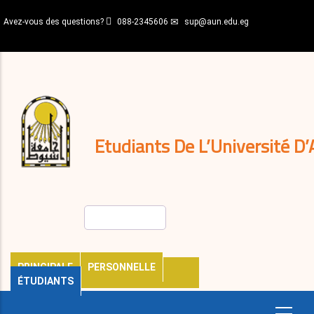
Aller
Avez-vous des questions?
088-2345606
sup@aun.edu.eg
au
contenu
N-
principal
Home
Règlements
&
décisions
Expatriés
Journal
Etudiants De L’Université D’
Rechercher
PRINCIPALE
PERSONNELLE
ÉTUDIANTS