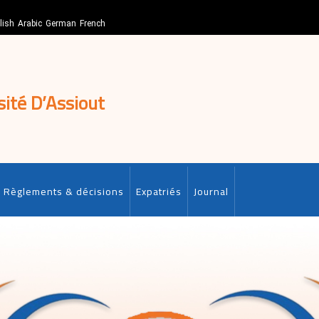
lish
Arabic
German
French
sité D’Assiout
Règlements & décisions
Expatriés
Journal