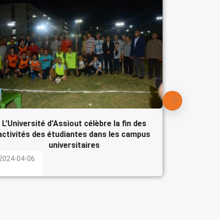
Le Pré
participe
l'Egypte
2024-04-
L'Université d'Assiout célèbre la fin des
activités des étudiantes dans les campus
universitaires
2024-04-06