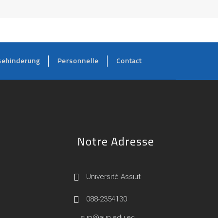
Behinderung
Personnelle
Contact
Notre Adresse
Université Assiut
088-2354130
sup@aun.edu.eg