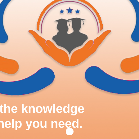
d the knowledge
help you need.