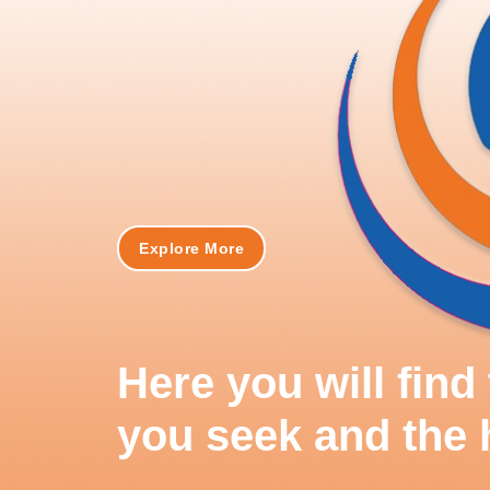
Explore More
Here you will fin
you seek and the 