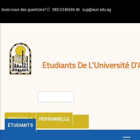
Aller
Avez-vous des questions?
088-2345606
sup@aun.edu.eg
au
contenu
N-
principal
Home
Règlements
&
décisions
Expatriés
Journal
Etudiants De L’Université D’
Rechercher
PRINCIPALE
PERSONNELLE
ÉTUDIANTS