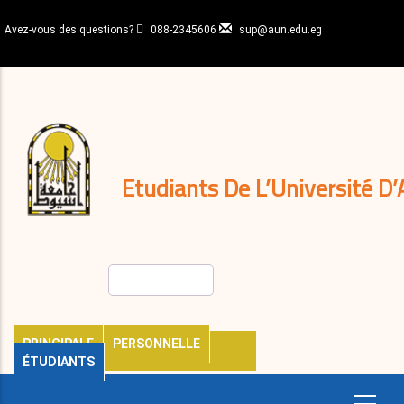
Aller
au
Avez-vous des questions?
088-2345606
sup@aun.edu.eg
contenu
N-
principal
Home
Règlements
&
décisions
Expatriés
Journal
Etudiants De L’Université D’
Rechercher
PRINCIPALE
PERSONNELLE
ÉTUDIANTS