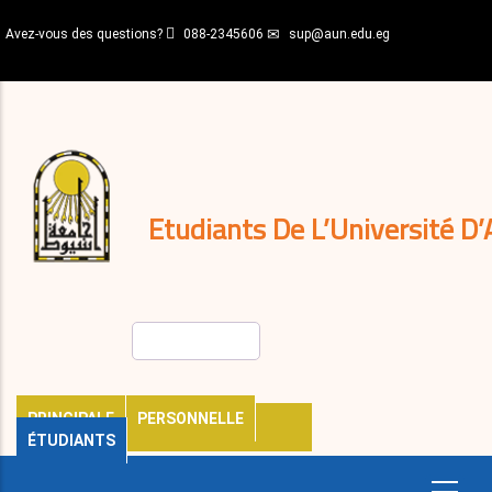
Aller
Avez-vous des questions?
088-2345606
sup@aun.edu.eg
au
contenu
N-
principal
Home
Règlements
&
décisions
Expatriés
Journal
Etudiants De L’Université D’
Rechercher
PRINCIPALE
PERSONNELLE
ÉTUDIANTS