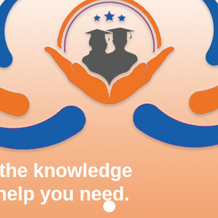
d the knowledge
help you need.