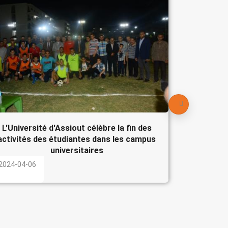
Le Pré
participe
l'Egypte
2024-04-
L'Université d'Assiout célèbre la fin des
activités des étudiantes dans les campus
universitaires
2024-04-06