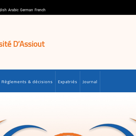
lish
Arabic
German
French
sité D’Assiout
Règlements & décisions
Expatriés
Journal