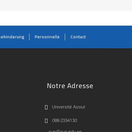
Behinderung
Personnelle
Contact
Notre Adresse
Université Assiut
088-2354130
sup@aun.edu.eg