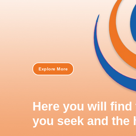
Explore More
Here you will fin
you seek and the 