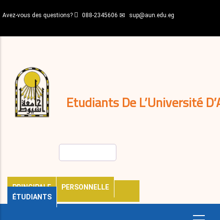
Aller
Avez-vous des questions?
088-2345606
sup@aun.edu.eg
au
contenu
N-
principal
Home
Règlements
&
décisions
Expatriés
Journal
Etudiants De L’Université D’
Rechercher
PRINCIPALE
PERSONNELLE
ÉTUDIANTS