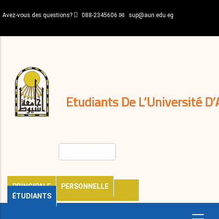
Aller
Avez-vous des questions?
088-2345606
sup@aun.edu.eg
au
contenu
N-
principal
Home
Règlements
&
décisions
Expatriés
Journal
Etudiants De L’Université D’
Rechercher
PRINCIPALE
PERSONNELLE
ÉTUDIANTS